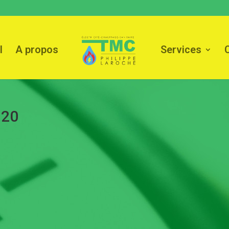
l
A propos
Services
920