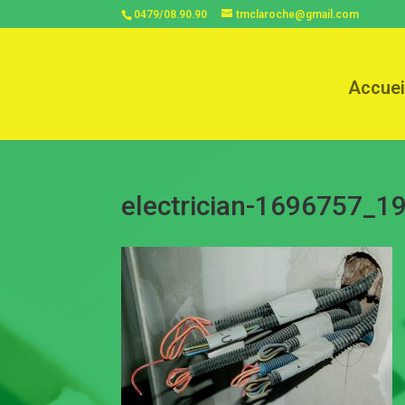
0479/08.90.90
tmclaroche@gmail.com
Accuei
electrician-1696757_1