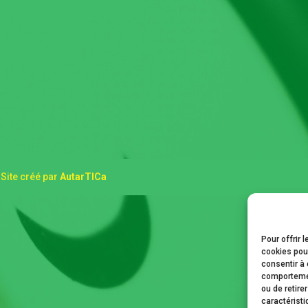
 Site créé par
AutarTICa
Pour offrir 
cookies pour
consentir à 
comportement
ou de retire
caractéristi